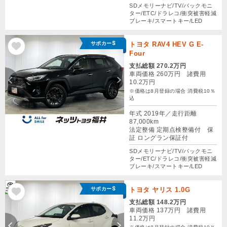
SDメモリーナビ/TV/バックモニ
ター/ETC/ドラレコ/衝突被害軽減
ブレーキ/スマートキー/LED
サポカーS
トヨタ RAV4 HEV G E-
Four
支払総額 270.2万円
車両価格 260万円 諸費用
10.2万円
※価格は8月登録の場合 消費税10％
込
年式 2019年／走行距離
87,000km
法定整備 定期点検整備付 保
証 ロングラン保証付
SDメモリーナビ/TV/バックモニ
ター/ETC/ドラレコ/衝突被害軽減
ブレーキ/スマートキー/LED
サポカーS
トヨタ ヤリス 1.0G
支払総額 148.2万円
車両価格 137万円 諸費用
11.2万円