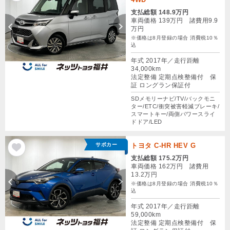
支払総額 148.9万円
車両価格 139万円 諸費用9.9
万円
※価格は8月登録の場合 消費税10％
込
年式 2017年／走行距離
34,000km
法定整備 定期点検整備付 保
証 ロングラン保証付
SDメモリーナビ/TV/バックモニ
ター/ETC/衝突被害軽減ブレーキ/
スマートキー/両側パワースライ
ドドア/LED
サポカー
トヨタ C-HR HEV G
支払総額 175.2万円
車両価格 162万円 諸費用
13.2万円
※価格は8月登録の場合 消費税10％
込
年式 2017年／走行距離
59,000km
法定整備 定期点検整備付 保