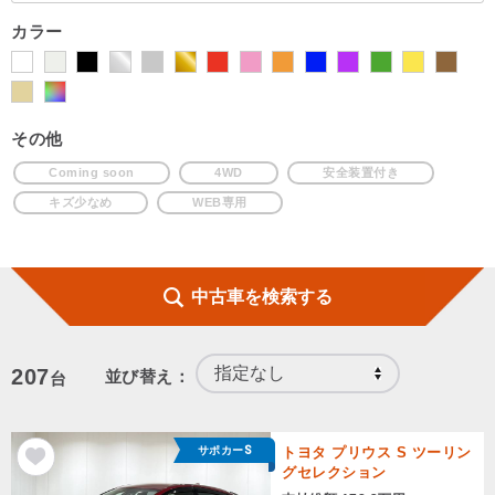
カラー
その他
Coming soon
4WD
安全装置付き
キズ少なめ
WEB専用
中古車を検索する
207
並び替え：
台
サポカーS
トヨタ プリウス S ツーリン
グセレクション