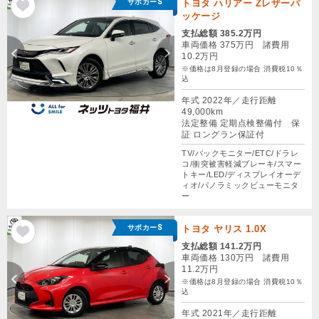
サポカーS
トヨタ ハリアー Zレザーパ
ッケージ
支払総額 385.2万円
車両価格 375万円 諸費用
10.2万円
※価格は8月登録の場合 消費税10％
込
年式 2022年／走行距離
49,000km
法定整備 定期点検整備付 保
証 ロングラン保証付
TV/バックモニター/ETC/ドラレ
コ/衝突被害軽減ブレーキ/スマー
トキー/LED/ディスプレイオーデ
ィオ/パノラミックビューモニタ
ー
サポカーS
トヨタ ヤリス 1.0X
支払総額 141.2万円
車両価格 130万円 諸費用
11.2万円
※価格は8月登録の場合 消費税10％
込
年式 2021年／走行距離