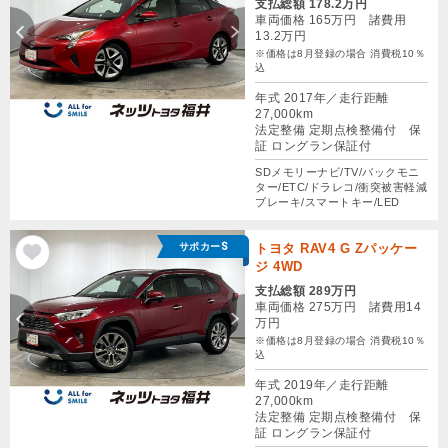
支払総額 178.2万円
車両価格 165万円 諸費用
13.2万円
※価格は8月登録の場合 消費税10％
込
年式 2017年／走行距離
27,000km
法定整備 定期点検整備付 保
証 ロングラン保証付
SDメモリーナビ/TV/バックモニ
ター/ETC/ドラレコ/衝突被害軽減
ブレーキ/スマートキー/LED
サポカーS
トヨタ RAV4 G Zパッケー
ジ 4WD
支払総額 289万円
車両価格 275万円 諸費用14
万円
※価格は8月登録の場合 消費税10％
込
年式 2019年／走行距離
27,000km
法定整備 定期点検整備付 保
証 ロングラン保証付