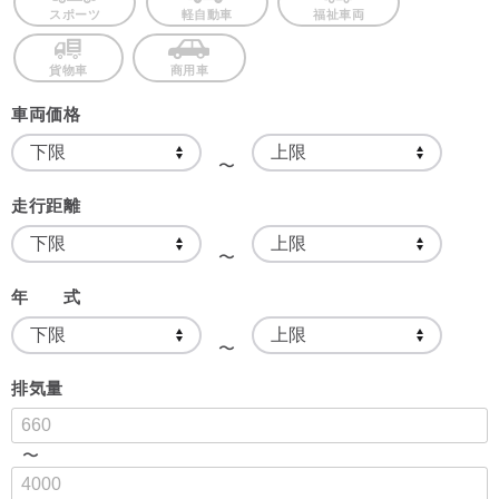
スポーツ
軽自動車
福祉車両
貨物車
商用車
車両価格
〜
走行距離
〜
年 式
〜
排気量
〜