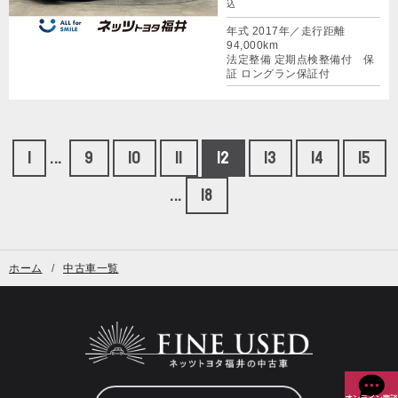
込
年式 2017年／走行距離
94,000km
法定整備 定期点検整備付 保
証 ロングラン保証付
1
...
9
10
11
12
13
14
15
...
18
ホーム
中古車一覧