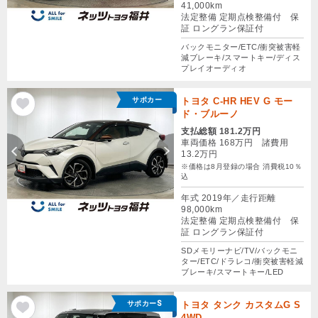
41,000km
法定整備 定期点検整備付 保
証 ロングラン保証付
バックモニター/ETC/衝突被害軽
減ブレーキ/スマートキー/ディス
プレイオーディオ
サポカー
トヨタ C-HR HEV G モー
ド・ブルーノ
支払総額 181.2万円
車両価格 168万円 諸費用
13.2万円
※価格は8月登録の場合 消費税10％
込
年式 2019年／走行距離
98,000km
法定整備 定期点検整備付 保
証 ロングラン保証付
SDメモリーナビ/TV/バックモニ
ター/ETC/ドラレコ/衝突被害軽減
ブレーキ/スマートキー/LED
サポカーS
トヨタ タンク カスタムG S
4WD