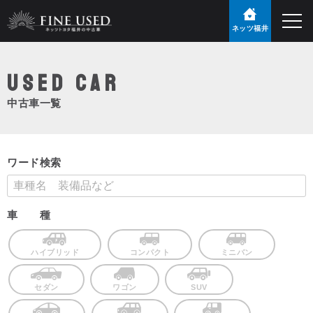
ネッツ福井
USED Car
中古車一覧
ワード検索
車 種
ハイブリッド
コンパクト
ミニバン
セダン
ワゴン
SUV