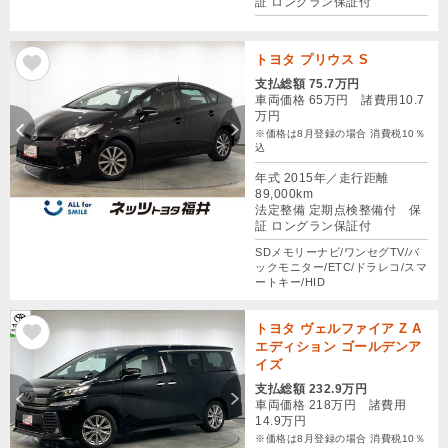
証 ロングラン保証付
トヨタ プリウス S
支払総額 75.7万円
車両価格 65万円 諸費用10.7
万円
※価格は8月登録の場合 消費税10％
込
年式 2015年／走行距離
89,000km
法定整備 定期点検整備付 保
証 ロングラン保証付
SDメモリーナビ/ワンセグTV/バ
ックモニター/ETC/ドラレコ/スマ
ートキー/HID
トヨタ ヴェルファイア Z A
エディション ゴールデンア
イズ
支払総額 232.9万円
車両価格 218万円 諸費用
14.9万円
※価格は8月登録の場合 消費税10％