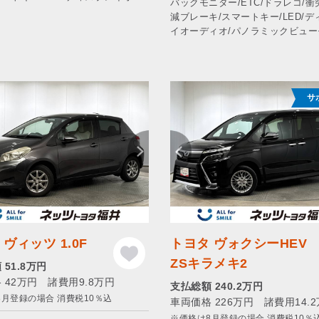
バックモニター/ETC/ドラレコ/
減ブレーキ/スマートキー/LED/
イオーディオ/パノラミックビュー
サ
ヴィッツ 1.0F
トヨタ ヴォクシーHEV
ZSキラメキ2
51.8万円
 42万円 諸費用9.8万円
支払総額 240.2万円
8月登録の場合 消費税10％込
車両価格 226万円 諸費用14.
※価格は8月登録の場合 消費税10％