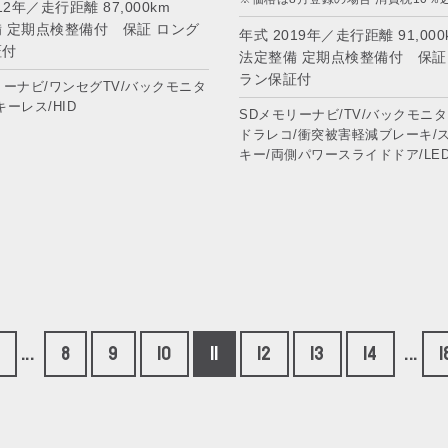
12年／走行距離 87,000km
 定期点検整備付 保証 ロング
年式 2019年／走行距離 91,000
証付
法定整備 定期点検整備付 保証
ラン保証付
リーナビ/ワンセグTV/バックモニタ
/キーレス/HID
SDメモリーナビ/TV/バックモニター
ドラレコ/衝突被害軽減ブレーキ/
キー/両側パワースライドドア/LE
...
8
9
10
11
12
13
14
...
1