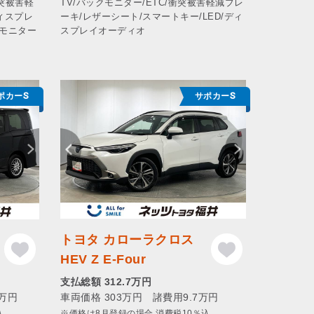
衝突被害軽
TV/バックモニター/ETC/衝突被害軽減ブレ
ディスプレ
ーキ/レザーシート/スマートキー/LED/ディ
モニター
スプレイオーディオ
ポカーS
サポカーS
トヨタ カローラクロス
HEV Z E-Four
支払総額 312.7万円
2万円
車両価格 303万円 諸費用9.7万円
込
※価格は8月登録の場合 消費税10％込