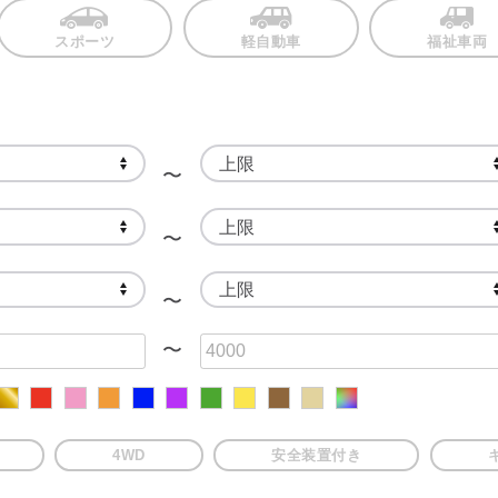
スポーツ
軽自動車
福祉車両
〜
〜
〜
〜
4WD
安全装置付き