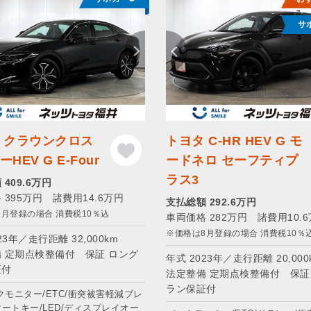
サ
 クラウンクロス
トヨタ C-HR HEV G モ
HEV G E-Four
ードネロ セーフティプ
ラス3
409.6万円
 395万円 諸費用14.6万円
支払総額 292.6万円
8月登録の場合 消費税10％込
車両価格 282万円 諸費用10.
※価格は8月登録の場合 消費税10％
23年／走行距離 32,000km
 定期点検整備付 保証 ロング
年式 2023年／走行距離 20,000
証付
法定整備 定期点検整備付 保証
ラン保証付
ックモニター/ETC/衝突被害軽減ブレ
マートキー/LED/ディスプレイオー