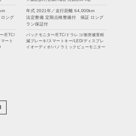
km
年式 2021年／走行距離 64,000km
 ロング
法定整備 定期点検整備付 保証 ロング
ラン保証付
/ETC/
バックモニター/ETC/ドラレコ/衝突被害軽
スマート
減ブレーキ/スマートキー/LED/ディスプレ
D
イオーディオ/パノラミックビューモニター
8