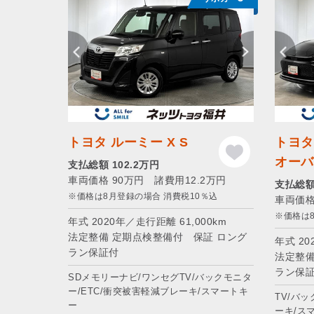
トヨタ ルーミー X S
トヨタ
オーバー
支払総額 102.2万円
車両価格 90万円 諸費用12.2万円
支払総額 
※価格は8月登録の場合 消費税10％込
車両価格
※価格は
年式 2020年／走行距離 61,000km
法定整備 定期点検整備付 保証 ロング
年式 20
ラン保証付
法定整備
ラン保
SDメモリーナビ/ワンセグTV/バックモニタ
ー/ETC/衝突被害軽減ブレーキ/スマートキ
TV/バ
ー
ーキ/ス