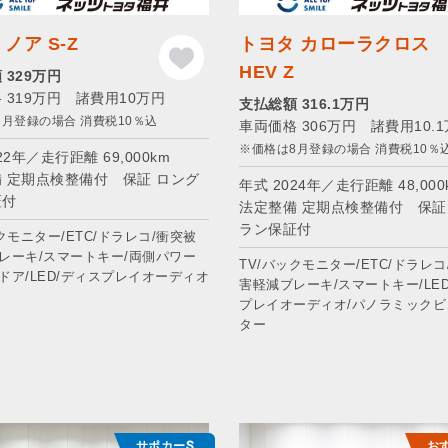
ノア S-Z
トヨタ カローラクロス
HEV Z
 329万円
 319万円 諸費用10万円
支払総額 316.1万円
8月登録の場合 消費税10％込
車両価格 306万円 諸費用10.
※価格は8月登録の場合 消費税10％
22年／走行距離 69,000km
 定期点検整備付 保証 ロング
年式 2024年／走行距離 48,000
証付
法定整備 定期点検整備付 保証
ラン保証付
クモニター/ETC/ドラレコ/衝突被
レーキ/スマートキー/両側パワー
TV/バックモニター/ETC/ドラレコ
ドア/LED/ディスプレイオーディオ
害軽減ブレーキ/スマートキー/LE
プレイオーディオ/パノラミックビ
ター
サポカーS
お