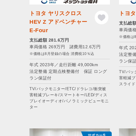
トヨタ ヤリスクロス
トヨタ 
HEV Z アドベンチャー
支払総額
E-Four
車両価格
※価格は
支払総額 281.6万円
車両価格 269万円 諸費用12.6万円
年式 20
※価格は8月登録の場合 消費税10％込
法定整備
ラン保
年式 2023年／走行距離 49,000km
法定整備 定期点検整備付 保証 ロング
TV/バッ
ラン保証付
害軽減ブ
スライド
TV/バックモニター/ETC/ドラレコ/衝突被
害軽減ブレーキ/スマートキー/LED/ディス
プレイオーディオ/パノラミックビューモニ
ター
サポカーS