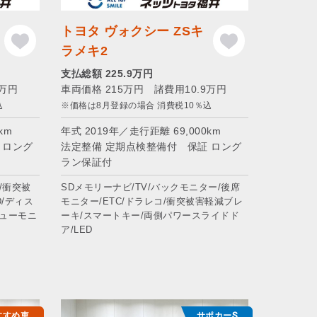
トヨタ ヴォクシー ZSキ
ラメキ2
支払総額 225.9万円
1万円
車両価格 215万円 諸費用10.9万円
込
※価格は8月登録の場合 消費税10％込
km
年式 2019年／走行距離 69,000km
 ロング
法定整備 定期点検整備付 保証 ロング
ラン保証付
/衝突被
SDメモリーナビ/TV/バックモニター/後席
D/ディス
モニター/ETC/ドラレコ/衝突被害軽減ブレ
ューモニ
ーキ/スマートキー/両側パワースライドド
ア/LED
すすめ車
サポカーS