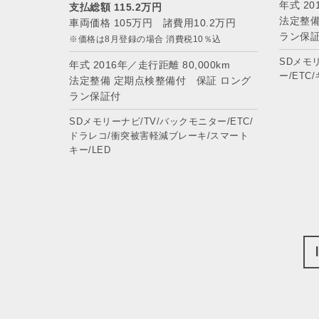
年式 20
支払総額 115.2万円
法定整備
車両価格 105万円 諸費用10.2万円
ラン保
※価格は8月登録の場合 消費税10％込
SDメモ
年式 2016年／走行距離 80,000km
ー/ETC
法定整備 定期点検整備付 保証 ロング
ラン保証付
SDメモリーナビ/TV/バックモニター/ETC/
ドラレコ/衝突被害軽減ブレーキ/スマート
キー/LED
1