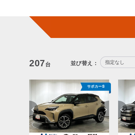
207
並び替え：
台
サポカーS