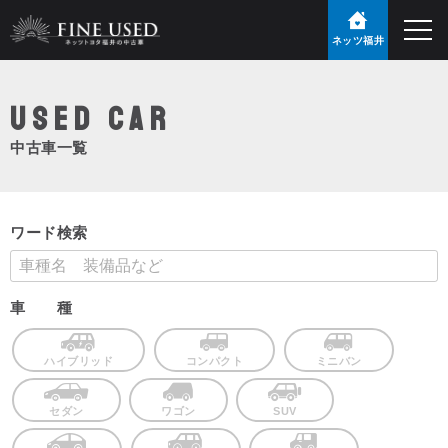
ネッツ福井
USED Car
中古車一覧
ワード検索
車 種
ハイブリッド
コンパクト
ミニバン
セダン
ワゴン
SUV