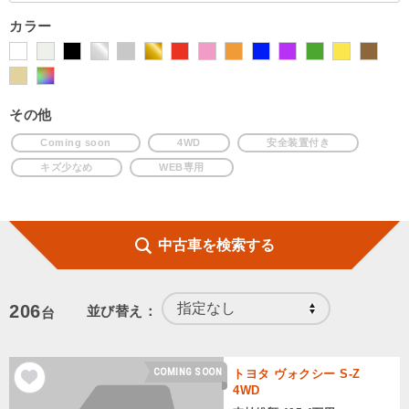
カラー
その他
Coming soon
4WD
安全装置付き
キズ少なめ
WEB専用
中古車を検索する
206
並び替え：
台
COMING SOON
トヨタ ヴォクシー S-Z
4WD