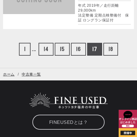
年式 2019年／走行距離
29,000km
法定整備 定期点検整備付 保
証 ロングラン保証付
1
...
14
15
16
17
18
ホーム
中古車一覧
FINEUSEDとは？