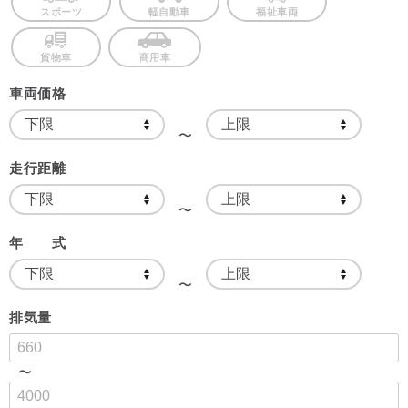
スポーツ
軽自動車
福祉車両
貨物車
商用車
車両価格
〜
走行距離
〜
年 式
〜
排気量
〜