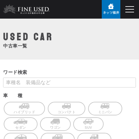
ネッツ福井
USED Car
中古車一覧
ワード検索
車 種
ハイブリッド
コンパクト
ミニバン
セダン
ワゴン
SUV