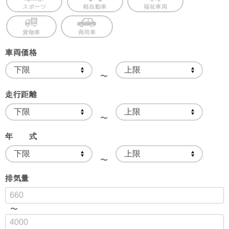
スポーツ
軽自動車
福祉車両
貨物車
商用車
車両価格
〜
走行距離
〜
年 式
〜
排気量
〜