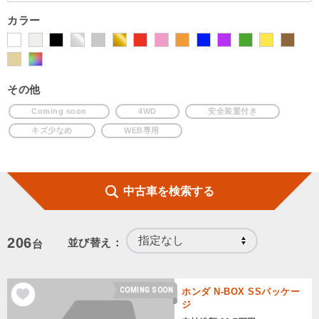
カラー
その他
Coming soon
4WD
安全装置付き
キズ少なめ
WEB専用
中古車を検索する
206
並び替え：
台
COMING SOON
ホンダ N-BOX SSパッケー
ジ