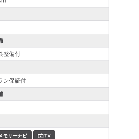
km
備
検整備付
ラン保証付
舗
Dメモリーナビ
TV