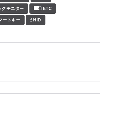
ックモニター
ETC
マートキー
HID