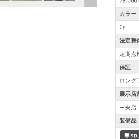
78,000
カラー
ﾁｬ
法定整
定期点
保証
ロング
展示店
中央店
装備品
S