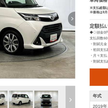
車両価格 
※支払総額
※価格は8月
定額払い
◆◇頭金0
支払回数60
・割賦元金
・初回支払額
・月々支払 
・割賦支払総
年式
2019年