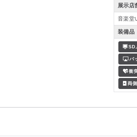
展示店
音楽堂
装備品
S
バ
衝
両側