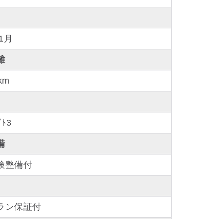
年1月
離
km
ｲﾄ3
備
検整備付
ラン保証付