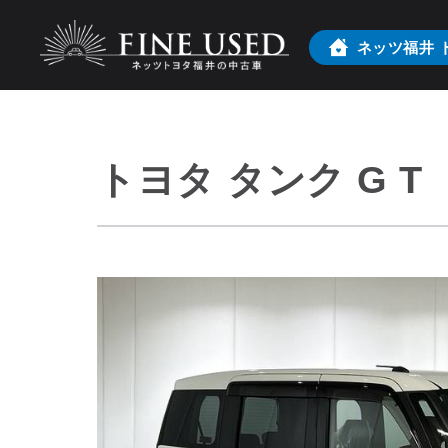
ネッツ福井
トヨタ タンク G T