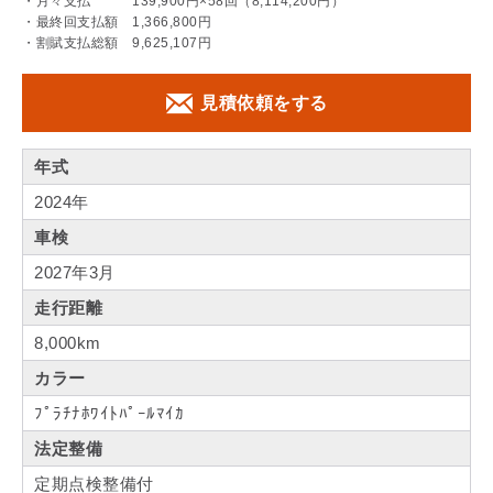
・月々支払 139,900円×58回（8,114,200円）
・最終回支払額 1,366,800円
・割賦支払総額 9,625,107円
見積依頼をする
年式
2024年
車検
2027年3月
走行距離
8,000km
カラー
ﾌﾟﾗﾁﾅﾎﾜｲﾄﾊﾟｰﾙﾏｲｶ
法定整備
定期点検整備付