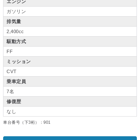
エンジン
ガソリン
排気量
2,400cc
駆動方式
FF
ミッション
CVT
乗車定員
7名
修復歴
なし
車台番号（下3桁）：901