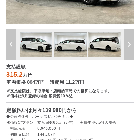
支払総額
815.2
万円
車両価格 804万円 諸費用 11.2万円
※支払総額は、下取車無・店頭納車時での概算になります。
※価格は8月登録の場合 消費税10％込
定額払いは月々139,900円から
◆◇頭金0円！ボーナス払い0円！◇◆
残価設定プラン 支払回数60回（5年） 実質年率6.5%の場合
・割賦元金 8,040,000円
・初回支払額 144,107円