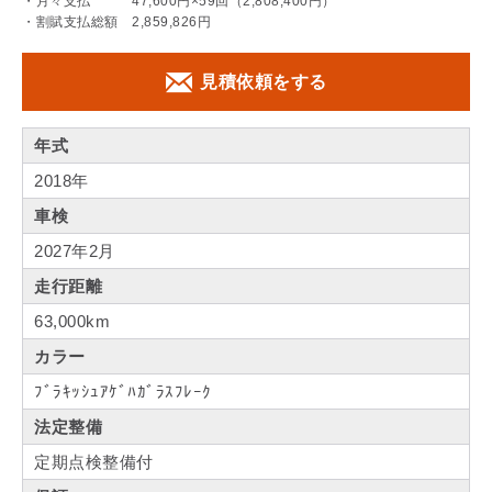
・月々支払 47,600円×59回（2,808,400円）
・割賦支払総額 2,859,826円
見積依頼をする
年式
2018年
車検
2027年2月
走行距離
63,000km
カラー
ﾌﾞﾗｷｯｼｭｱｹﾞﾊｶﾞﾗｽﾌﾚｰｸ
法定整備
定期点検整備付