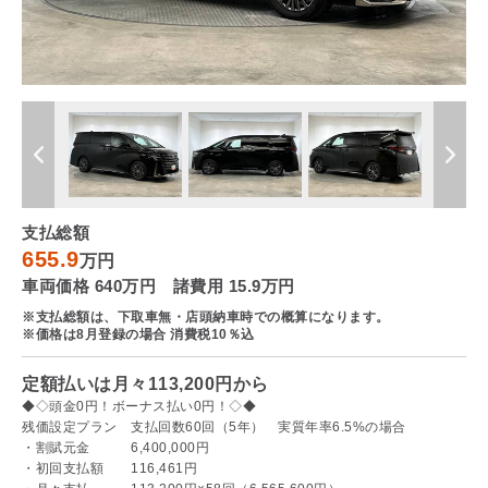
支払総額
655.9
万円
車両価格 640万円 諸費用 15.9万円
※支払総額は、下取車無・店頭納車時での概算になります。
※価格は8月登録の場合 消費税10％込
定額払いは月々113,200円から
◆◇頭金0円！ボーナス払い0円！◇◆
残価設定プラン 支払回数60回（5年） 実質年率6.5%の場合
・割賦元金 6,400,000円
・初回支払額 116,461円