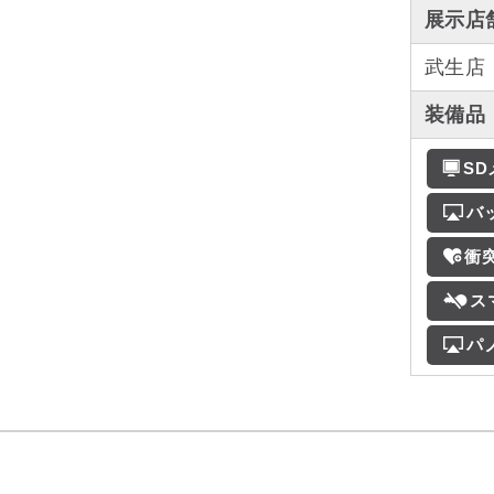
展示店
武生店
装備品
S
バ
衝
ス
パ