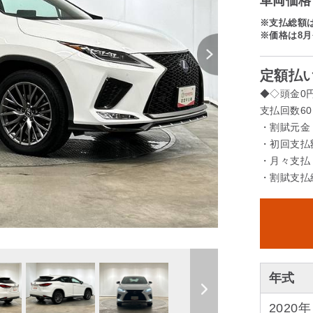
車両価格 
※支払総額
※価格は8月
定額払い
◆◇頭金0
支払回数60
・割賦元金 
・初回支払額
・月々支払 
・割賦支払総
年式
2020年