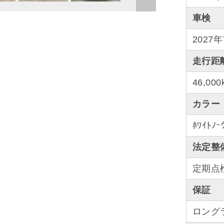
車検
2027
走行距
46,000
カラー
ﾎﾜｲﾄﾉｰ
法定整
定期点
保証
ロング