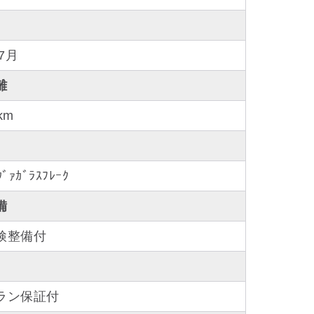
年7月
離
km
ｳﾞｧｶﾞﾗｽﾌﾚｰｸ
備
検整備付
ラン保証付