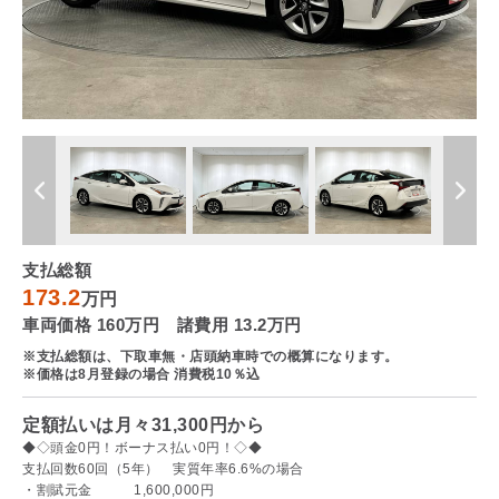
支払総額
173.2
万円
車両価格 160万円 諸費用 13.2万円
※支払総額は、下取車無・店頭納車時での概算になります。
※価格は8月登録の場合 消費税10％込
定額払いは月々31,300円から
◆◇頭金0円！ボーナス払い0円！◇◆
支払回数60回（5年） 実質年率6.6%の場合
・割賦元金 1,600,000円