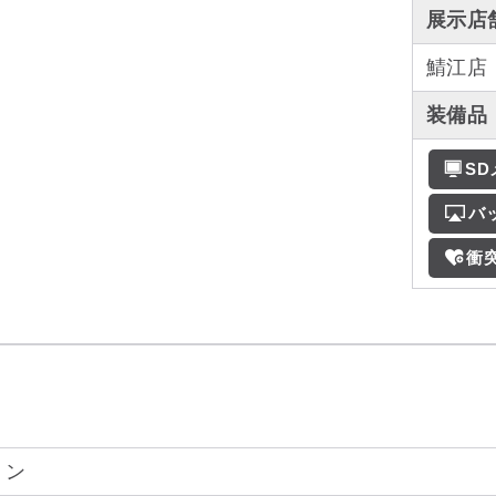
展示店
鯖江店
装備品
S
バ
衝
リン