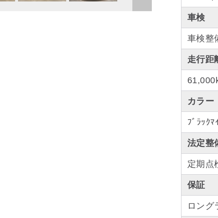
車検
車検整
走行距
61,000
カラー
ﾌﾞﾗｯｸﾏ
法定整
定期点
保証
ロング