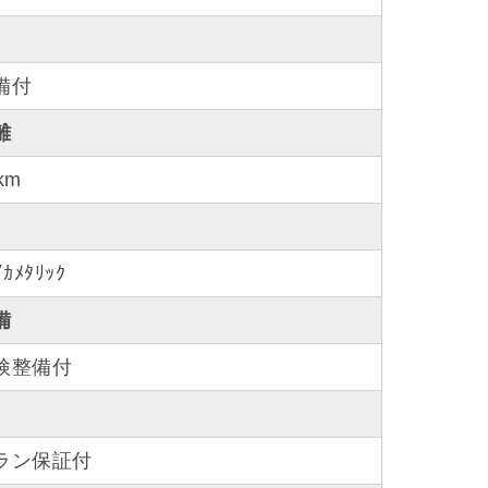
備付
離
km
ｲｶﾒﾀﾘｯｸ
備
検整備付
ラン保証付