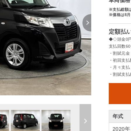
車両価格 
※支払総額
※価格は8月
定額払い
◆◇頭金0
支払回数60
・割賦元金
・初回支払額
・月々支払 
・割賦支払総
年式
2020年