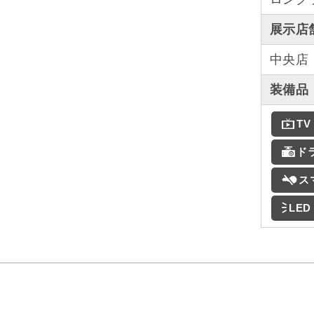
展示店
中央店
装備品
TV
ド
ス
LED