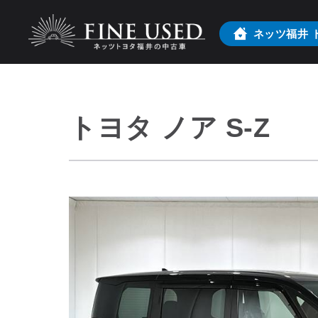
ネッツ福井
トヨタ ノア S-Z