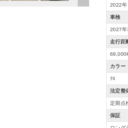
2022年
車検
2027
走行距
69,000
カラー
ｸﾛ
法定整
定期点
保証
ロング