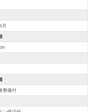
年3月
離
km
備
検整備付
ラン保証付