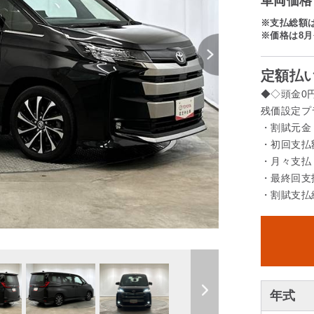
車両価格 
※支払総額
※価格は8月
定額払い
◆◇頭金0
残価設定プ
・割賦元金 
・初回支払額
・月々支払 
・最終回支払
・割賦支払総
年式