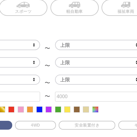
スポーツ
軽自動車
福祉車両
〜
〜
〜
〜
4WD
安全装置付き